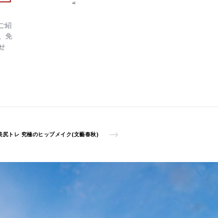
ご紹
、免
せ
美尻トレ 究極のヒップメイク(文藝春秋)