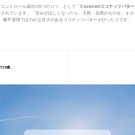
質コントロール成功の5つのコツ、として「
Coconatiココナッツバター
介されています。「甘みがほしくなったら、天然・自然のものを」まさ
糖不使用でほのかな甘さのあるココナッツバターがぴったりです。
シルクのべっぴん塾 筋膜ゆるトレ 足裏コロコロで10歳若見え!(ワニブックス )