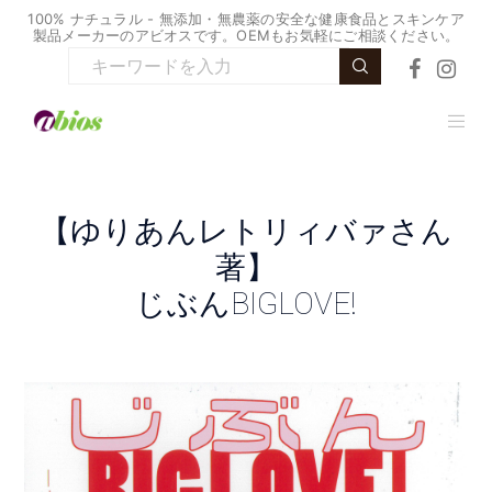
100% ナチュラル - 無添加・無農薬の安全な健康食品とスキンケア
製品メーカーのアビオスです。OEMもお気軽にご相談ください。
【ゆりあんレトリィバァさん
著】
じぶんBIGLOVE!