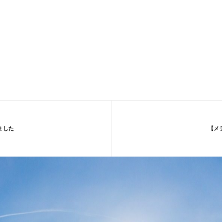
ました
【メ